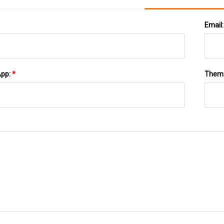
Email
App:
*
Them