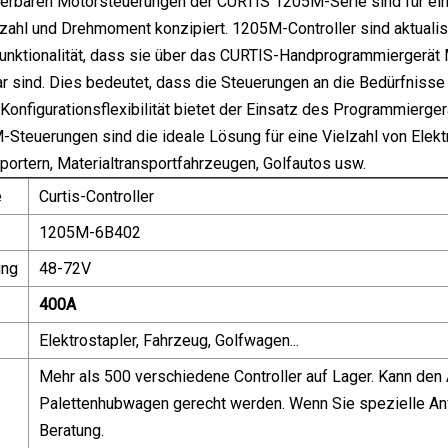
erbaren Motorsteuerungen der CURTIS 1205M-Serie sind für ein
ahl und Drehmoment konzipiert. 1205M-Controller sind aktualisi
Funktionalität, dass sie über das CURTIS-Handprogrammiergerä
r sind. Dies bedeutet, dass die Steuerungen an die Bedürfnis
 Konfigurationsflexibilität bietet der Einsatz des Programmierg
teuerungen sind die ideale Lösung für eine Vielzahl von Elekt
ortern, Materialtransportfahrzeugen, Golfautos usw.
e
Curtis-Controller
1205M-6B402
ung
48-72V
400A
Elektrostapler, Fahrzeug, Golfwagen...
Mehr als 500 verschiedene Controller auf Lager. Kann de
Palettenhubwagen gerecht werden. Wenn Sie spezielle Anfo
Beratung.