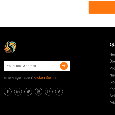
QU
He
Übe
Pr
Nac
Eine Frage haben?
Klicken Sie hier
Blo
Kon
Sei
Pri