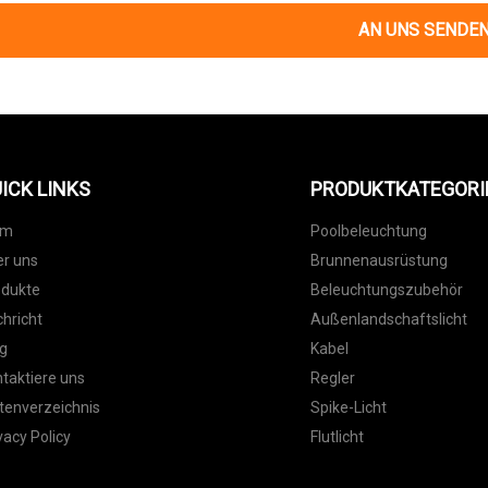
AN UNS SENDE
ICK LINKS
PRODUKTKATEGORI
im
Poolbeleuchtung
r uns
Brunnenausrüstung
odukte
Beleuchtungszubehör
hricht
Außenlandschaftslicht
g
Kabel
taktiere uns
Regler
tenverzeichnis
Spike-Licht
vacy Policy
Flutlicht