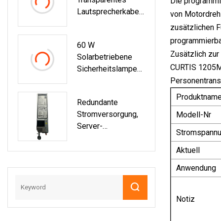
Die programmi
Lautsprecherkabel,
von Motordrehz
Roter Und
zusätzlichen 
Schwarzer
programmierba
60 W
Paralleler
Zusätzlich zur
Solarbetriebene
Elektrischer Draht
CURTIS 1205M-S
Sicherheitslampe
Mit
Personentransp
Bewegungssensor
Produktnam
Redundante
Lowes
Stromversorgung,
Modell-Nr
Server-
Stromspann
Stromversorgung
Aktuell
Anwendung
Notiz