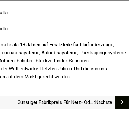
it mehr als 18 Jahren auf Ersatzteile für Flurförderzeuge,
n Steuerungssysteme, Antriebssysteme, Übertragungssysteme
Motoren, Schütze, Steckverbinder, Sensoren,
 der Welt entwickelt letzten Jahren. Und die von uns
en auf dem Markt gerecht werden.
Günstiger Fabrikpreis Für Netz- Oder
:nächste
nabhängige Heim- Oder Gewerbe-OEM-ODM-
rid-12-V-24-V-48-V-MPPT-Solarstrom- Oder
Energiesystem-Laderegler