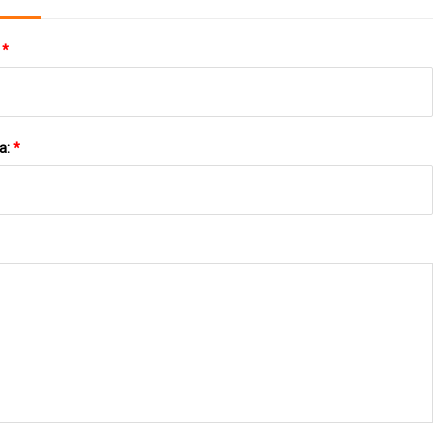
:
*
a:
*