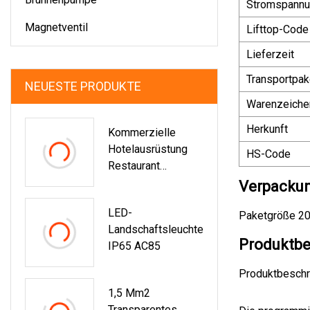
Stromspann
Magnetventil
Lifttop-Code
Lieferzeit
Transportpak
NEUESTE PRODUKTE
Warenzeiche
Herkunft
Kommerzielle
Hotelausrüstung
HS-Code
Restaurant
Küchenausrüstung
Verpackun
5 Schichten
LED-
Schokoladenbrunne
Paketgröße 20
Landschaftsleuchte
N
Produktbe
IP65 AC85
Produktbeschr
1,5 Mm2
Transparentes