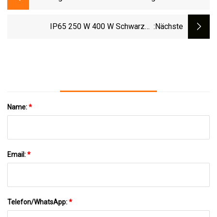
One-Solarpanel-Power-Flut-Straßen-
LED-Garten-Außenstraßenlaterne
IP65 250 W 400 W Schwarzes
:nächste
Metallhalogenid-Flutlicht Für Den
Außenbereich
Name:
*
Email:
*
Telefon/WhatsApp:
*