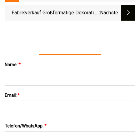
CNC-Drehbearbeitung, Farbig Eloxiertes
Beleuchtungszubehör
Fabrikverkauf Großformatige Dekorative
:nächste
Dubai-Qualitätsmusik-
Wasserbrunnenausrüstungen
Name:
*
Email:
*
Telefon/WhatsApp:
*