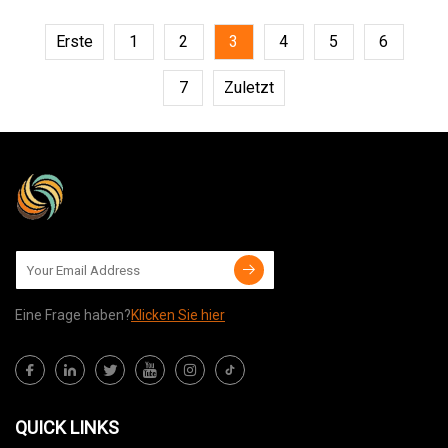
Erste
1
2
3
4
5
6
7
Zuletzt
Eine Frage haben?
Klicken Sie hier
QUICK LINKS