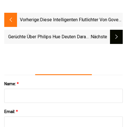
Vorherige:
Diese Intelligenten Flutlichter Von Govee
Sind Bei Amazon Um 30 US-Dollar
Günstiger
Gerüchte Über Philips Hue Deuten Darauf
:nächste
Hin, Dass Vier Smart-Home-Kameras Auf
Dem Weg Sind
Name:
*
Email:
*