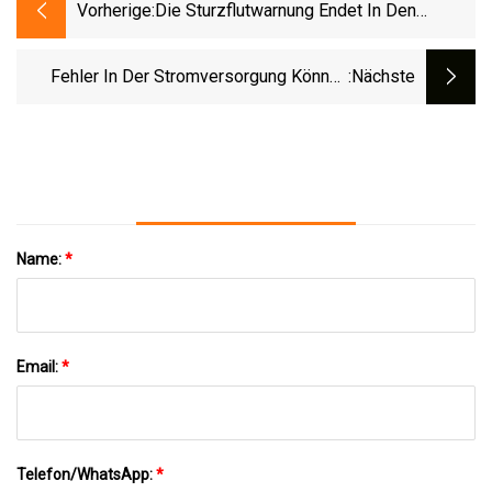
Vorherige:
Die Sturzflutwarnung Endet In Den
Landkreisen Floyd Und Gordon, Während
Calhoun Mit Hochwasserproblemen
Fehler In Der Stromversorgung Können
:nächste
Konfrontiert Ist
Ausgenutzt Werden, Um Rechenzentren
Abzuschalten • The Register
Name:
*
Email:
*
Telefon/WhatsApp:
*