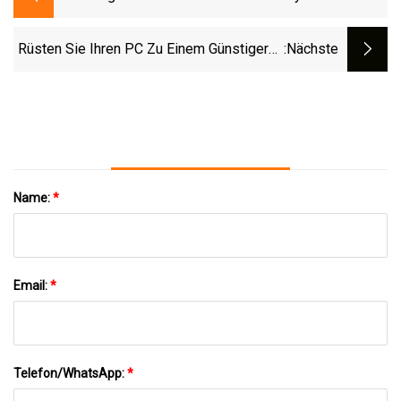
Floodlight Pro Bringt Große
Verbesserungen
Rüsten Sie Ihren PC Zu Einem Günstigeren
:nächste
Preis Auf Mit MSI-Motherboards,
Netzteilen Und Mehr Ab 20 $
Name:
*
Email:
*
Telefon/WhatsApp:
*