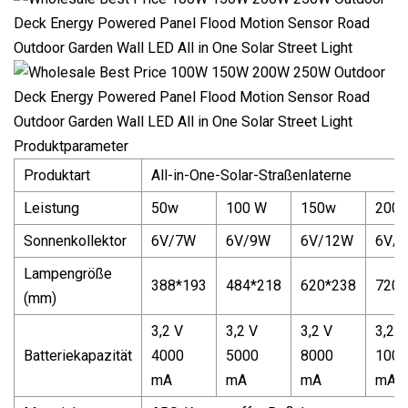
Produktparameter
Produktart
All-in-One-Solar-Straßenlaterne
Leistung
50w
100 W
150w
200
Sonnenkollektor
6V/7W
6V/9W
6V/12W
6V/
Lampengröße
388*193
484*218
620*238
720*
(mm)
3,2 V
3,2 V
3,2 V
3,2 V
Batteriekapazität
4000
5000
8000
1000
mA
mA
mA
mA