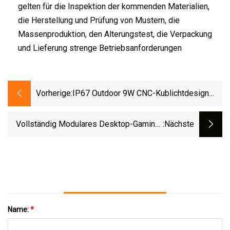
gelten für die Inspektion der kommenden Materialien,
die Herstellung und Prüfung von Mustern, die
Massenproduktion, den Alterungstest, die Verpackung
und Lieferung strenge Betriebsanforderungen
Vorherige:
IP67 Outdoor 9W CNC-Kublichtdesign
Mit Wabenstruktur, Wasserdicht,
Eingebauter Treiber, Dimmbarer
Vollständig Modulares Desktop-Gaming-
:nächste
Gartenprojektor-Spike-Licht
Netzteil Von Segotep, 12 V Gleichstrom,
80plus-Zertifiziert
Name:
*