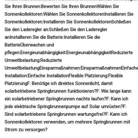
Sie Ihren Brunnen
:
Bewerten Sie Ihren Brunnen
Wählen Sie
Sonnenkollektoren
:
Wählen Sie Sonnenkollektoren
Installieren Sie
Sonnenkollektoren
:
Installieren Sie Sonnenkollektoren
Schließen
Sie den Laderegler an
:
Schließen Sie den Laderegler
an
Installieren Sie die Batterie
:
Installieren Sie die
Batterie
Überwachen und
pflegen:
Energieunabhängigkeit
:
Energieunabhängigkeit
Reduzierte
Umweltbelastung
:
Reduzierte
Umweltbelastung
Einsparmaßnahmen
:
Einsparmaßnahmen
Einfach
Installation
:
Einfache Installation
Flexible Platzierung
:
Flexible
Platzierung
F: Benötige ich direktes Sonnenlicht, damit
solarbetriebene Springbrunnen funktionieren?
F: Wie lange kann
ein solarbetriebener Springbrunnen nachts laufen?
F: Kann ich
jede elektrische Springbrunnenpumpe auf Solar umrüsten?
F:
Sind solarbetriebene Springbrunnen wartungsfrei?
F: Kann ich
Sonnenkollektoren verwenden, um mehrere Springbrunnen mit
Strom zu versorgen?