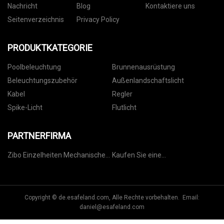
Nachricht
Blog
Kontaktiere uns
Seitenverzeichnis
Privacy Policy
PRODUKTKATEGORIE
Poolbeleuchtung
Brunnenausrüstung
Beleuchtungszubehör
Außenlandschaftslicht
Kabel
Regler
Spike-Licht
Flutlicht
PARTNERFIRMA
Zibo Einzelheiten Mechanische
Kaufen Sie eine
Co., Ltd.
maßgeschneiderte
Überdruckkammer
Copyright © de.esafeland.com, Alle Rechte vorbehalten. Email:
daniel@esafeland.com