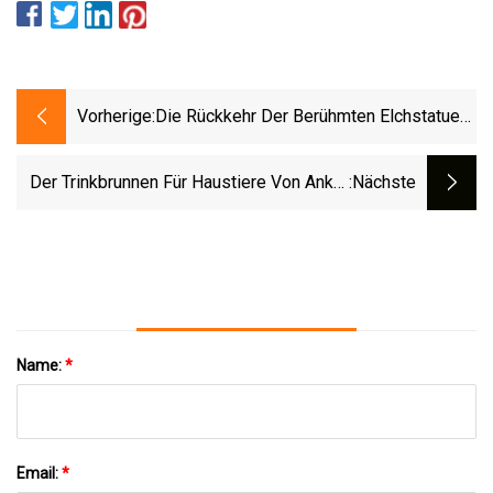
Vorherige:
Die Rückkehr Der Berühmten Elchstatue
In Portland Wird Bis Mindestens 2024
Verschoben
Der Trinkbrunnen Für Haustiere Von Anker
:nächste
Bietet Ihren Pelzigen Freunden Ein
Luxuriöses Trinkerlebnis Für 30 US-Dollar
Name:
*
Email:
*