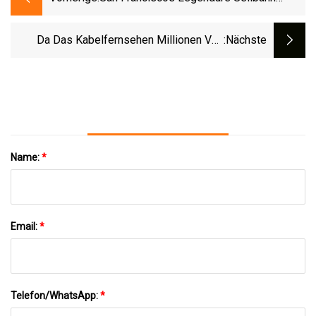
Feiert Ihren 150. Geburtstag
Da Das Kabelfernsehen Millionen Von
:nächste
Abonnenten Verliert, Ist YouTube TV Jetzt
Der Fünftgrößte TV-Anbieter Und Könnte
Bald Der Viertgrößte Sein
Name:
*
Email:
*
Telefon/WhatsApp:
*