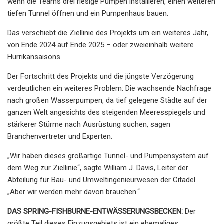
wenn die Teams drei riesige Pumpen installieren, einen weiteren
tiefen Tunnel öffnen und ein Pumpenhaus bauen.
Das verschiebt die Ziellinie des Projekts um ein weiteres Jahr,
von Ende 2024 auf Ende 2025 – oder zweieinhalb weitere
Hurrikansaisons.
Der Fortschritt des Projekts und die jüngste Verzögerung
verdeutlichen ein weiteres Problem: Die wachsende Nachfrage
nach großen Wasserpumpen, da tief gelegene Städte auf der
ganzen Welt angesichts des steigenden Meeresspiegels und
stärkerer Stürme nach Ausrüstung suchen, sagen
Branchenvertreter und Experten.
„Wir haben dieses großartige Tunnel- und Pumpensystem auf
dem Weg zur Ziellinie“, sagte William J. Davis, Leiter der
Abteilung für Bau- und Umweltingenieurwesen der Citadel.
„Aber wir werden mehr davon brauchen.“
DAS SPRING-FISHBURNE-ENTWÄSSERUNGSBECKEN:
Der
größte Teil dieses Einzugsgebiets ist ein ehemaliges