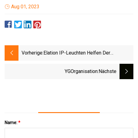
Aug 01, 2023
Vorherige:
Elation IP-Leuchten Helfen Der
Ungarischen Stadt Veszprém, Die
Kulturhauptstadt Europas Zu Feiern
YGOrganisation
:nächste
Name:
*